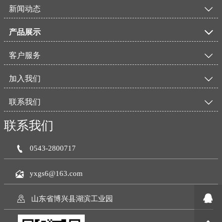
新闻动态

产品展示

客户服务

加入我们

联系我们

联系我们

0543-2800717

yxgs6@163.com


山东省博兴县湖滨工业园