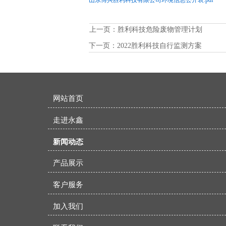
山东博兴胜利科技有限公司环境信息公开表.pdf
上一页：
胜利科技危险废物管理计划
下一页：
2022胜利科技自行监测方案
网站首页
走进永鑫
新闻动态
产品展示
客户服务
加入我们