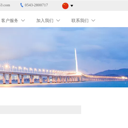

3.com
0543-2800717

客户服务
加入我们
联系我们


