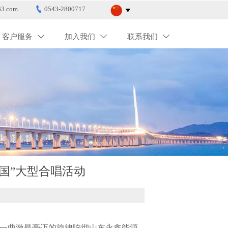

3.com
0543-2800717

客户服务
加入我们
联系我们



祖国”大型合唱活动
，一曲激昂豪迈的旋律响彻山东永鑫能源