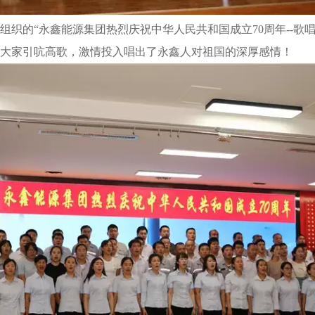
组织的“永鑫能源集团热烈庆祝
中华人民共和国成立
70周年--
中大家引吭高歌，激情投入唱出了永鑫人对祖国的深厚感情！