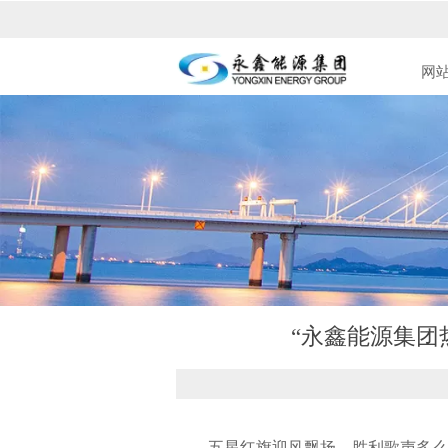
网
“永鑫能源集团
五星红旗迎风飘扬，胜利歌声多么