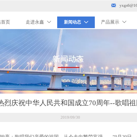

yxgs6@16
站首页
走进永鑫
产品展示
新闻动态



热烈庆祝中华人民共和国成立70周年--歌唱
2019/09/30
响亮；歌唱我们亲爱的祖国，从今走向繁荣富强……”9月29日