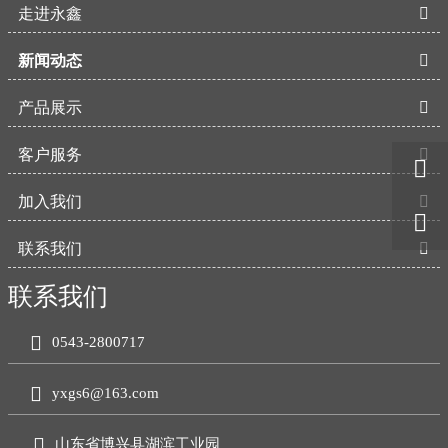
走进永鑫

新闻动态

产品展示

客户服务


加入我们


联系我们

联系我们

0543-2800717

yxgs6@163.com

山东省博兴县湖滨工业园