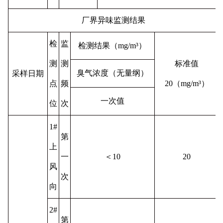
厂界异味监测结果
检
监
检测结果（mg/m³）
测
测
标准值
臭气浓度（无量纲）
采样日期
点
频
20（mg/m³）
一次值
位
次
1#
第
上
一
＜10
20
风
次
向
2#
第