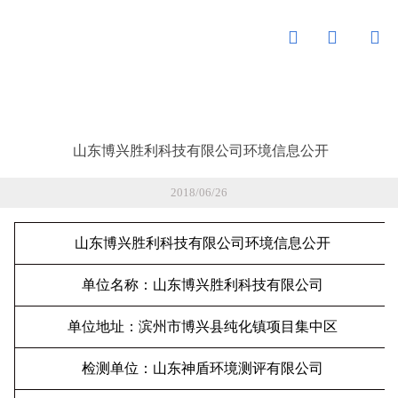



山东博兴胜利科技有限公司环境信息公开
2018/06/26
山东博兴胜利科技有限公司环境信息公开
单位名称：山东博兴胜利科技有限公司
单位地址：滨州市博兴县纯化镇项目集中区
检测单位：山东神盾环境测评有限公司