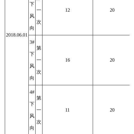
下
一
12
20
风
次
向
2018.06.01
3#
第
下
一
16
20
风
次
向
4#
第
下
一
11
20
风
次
向