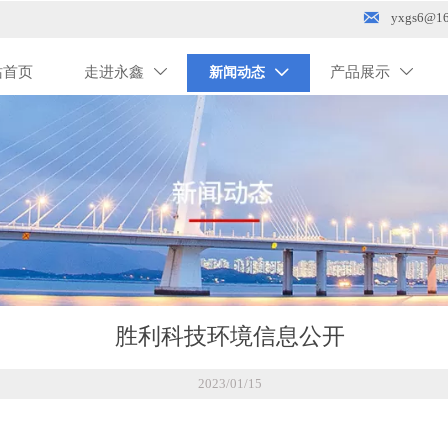

yxgs6@16
站首页
走进永鑫
产品展示
新闻动态



胜利科技环境信息公开
2023/01/15