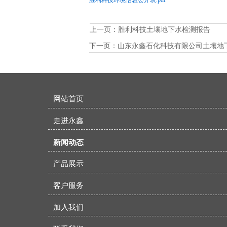
胜利科技环境信息公开表.pdf
上一页：
胜利科技土壤地下水检测报告
下一页：
山东永鑫石化科技有限公司土壤地
网站首页
走进永鑫
新闻动态
产品展示
客户服务
加入我们