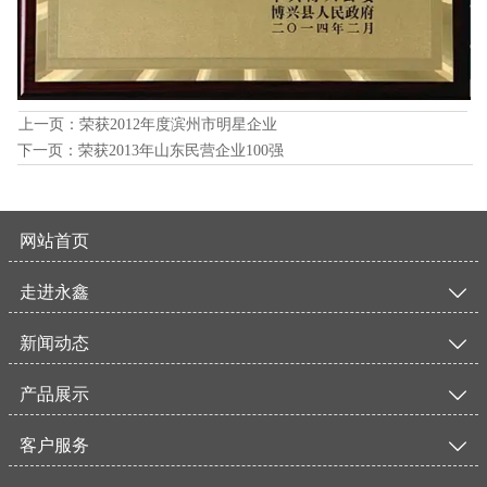
上一页：
荣获2012年度滨州市明星企业
下一页：
荣获2013年山东民营企业100强
网站首页
走进永鑫

新闻动态

产品展示

客户服务
