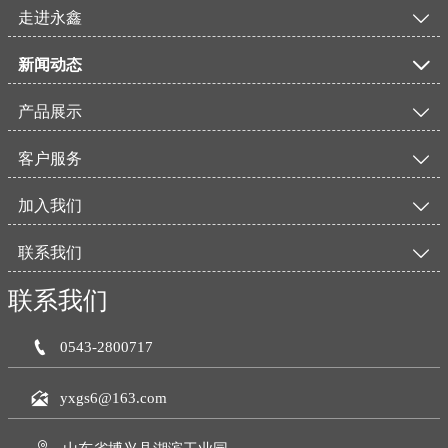
走进永鑫

新闻动态

产品展示

客户服务

加入我们

联系我们

联系我们

0543-2800717

yxgs6@163.com