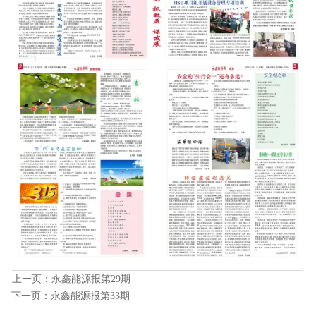
上一页：
永鑫能源报第29期
下一页：
永鑫能源报第33期