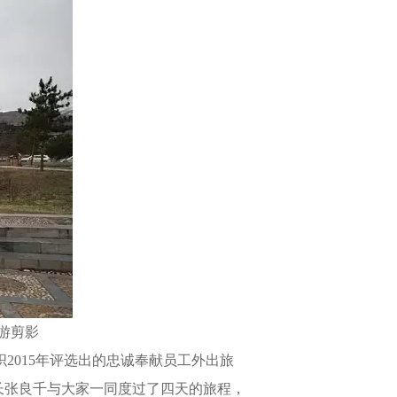
游剪影
2015年评选出的忠诚奉献员工外出旅
长张良千与大家一同度过了四天的旅程，