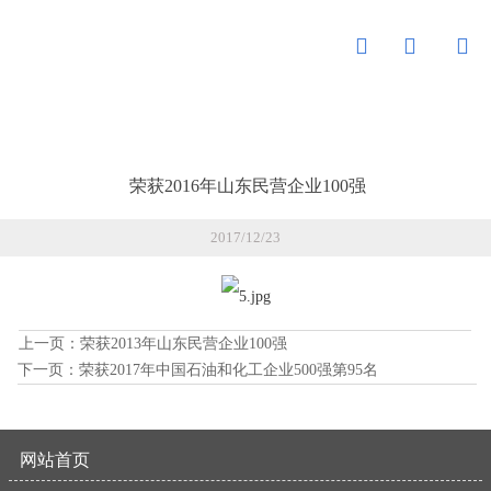



荣获2016年山东民营企业100强
2017/12/23
上一页：
荣获2013年山东民营企业100强
下一页：
荣获2017年中国石油和化工企业500强第95名
网站首页