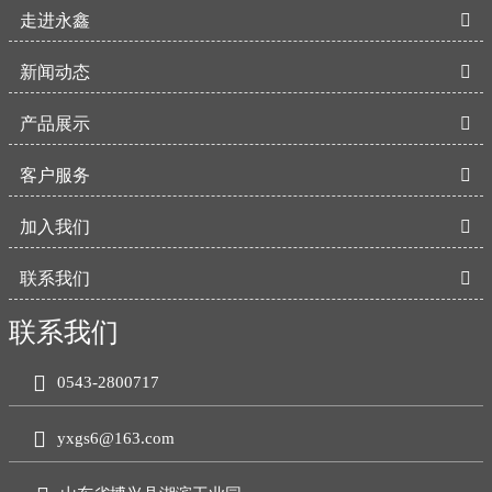
走进永鑫

新闻动态

产品展示

客户服务

加入我们

联系我们

联系我们

0543-2800717

yxgs6@163.com