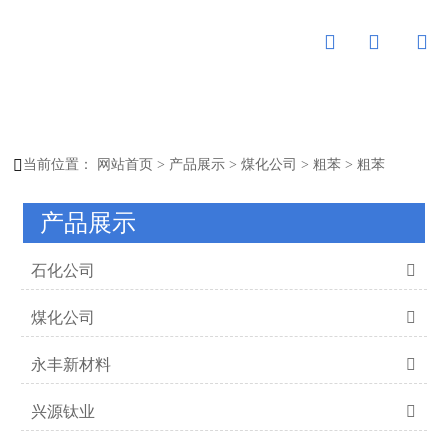




当前位置：
网站首页
>
产品展示
>
煤化公司
>
粗苯
>
粗苯
产品展示
石化公司

煤化公司

永丰新材料

兴源钛业
