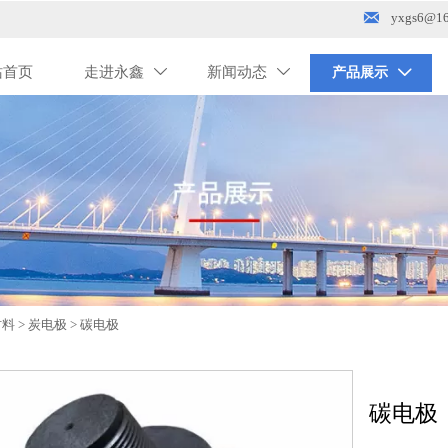

yxgs6@16
站首页
走进永鑫
新闻动态
产品展示



材料
>
炭电极
>
碳电极
碳电极