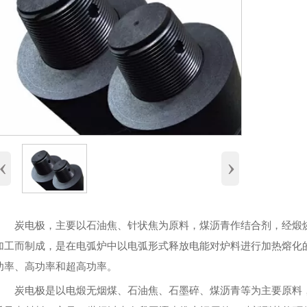
‹
›
炭电极，主要以石油焦、针状焦为原料，煤沥青作结合剂，经煅
加工而制成，是在电弧炉中以电弧形式释放电能对炉料进行加热熔化
功率、高功率和超高功率。
炭电极是以电煅无烟煤、石油焦、石墨碎、煤沥青等为主要原料