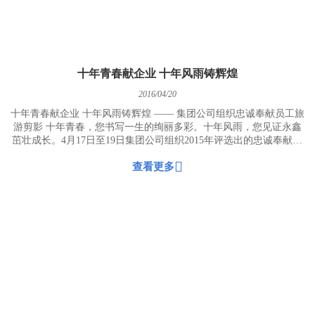
十年青春献企业 十年风雨铸辉煌
2016/04/20
十年青春献企业 十年风雨铸辉煌 —— 集团公司组织忠诚奉献员工旅
游剪影 十年青春，您书写一生的绚丽多彩。十年风雨，您见证永鑫
茁壮成长。4月17日至19日集团公司组织2015年评选出的忠诚奉献员
工外出旅游，以表彰他（她们)十余年来与企业同舟共济、同甘共

查看更多
苦、共患难，共同建设永鑫做出的贡献。董事长张良千与大家一同度
过了四天的旅程，今天，刊出他们的倩影，分享他（她）们的快乐和
幸福。