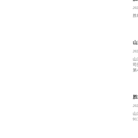
202
胜
山
202
山
司
第
评
胜
202
山
9