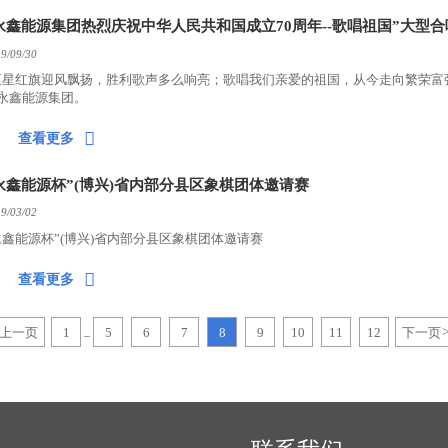
永鑫能源集团热烈庆祝中华人民共和国成立70周年--歌唱祖国”大型
9/09/30
五星红旗迎风飘扬，胜利歌声多么响亮；歌唱我们亲爱的祖国，从今走向繁荣富强
永鑫能源集团。

查看更多
永鑫能源杯”(博兴)省内部分县区象棋团体邀请赛
9/03/02
永鑫能源杯”(博兴)省内部分县区象棋团体邀请赛

查看更多
上一页
1
5
6
7
8
9
10
11
12
下一页
...