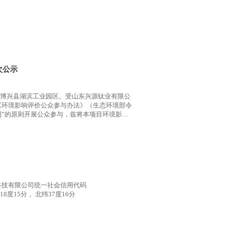
次公示
位于博兴县湖滨工业园区。受山东兴源钛业有限公
《环境影响评价公众参与办法》（生态环境部令
利”的原则开展公众参与，兹将本项目环境影响
科技有限公司统一社会信用代码
18度15分， 北纬37度16分