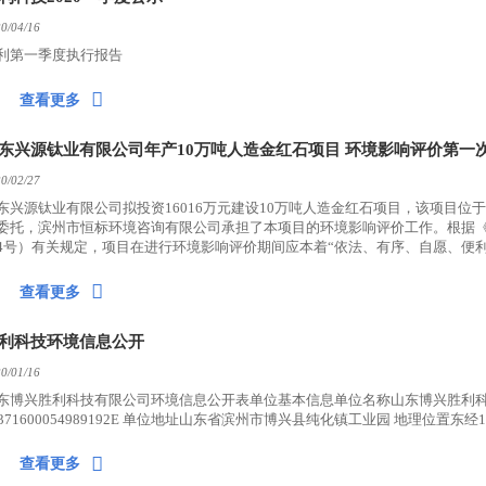
0/04/16
利第一季度执行报告

查看更多
东兴源钛业有限公司年产10万吨人造金红石项目 环境影响评价第一
0/02/27
东兴源钛业有限公司拟投资16016万元建设10万吨人造金红石项目，该项目
委托，滨州市恒标环境咨询有限公司承担了本项目的环境影响评价工作。根据
4号）有关规定，项目在进行环境影响评价期间应本着“依法、有序、自愿、便
价的有关事项公告如下：

查看更多
利科技环境信息公开
0/01/16
东博兴胜利科技有限公司环境信息公开表单位基本信息单位名称山东博兴胜利
1371600054989192E 单位地址山东省滨州市博兴县纯化镇工业园 地理位置东经1

查看更多