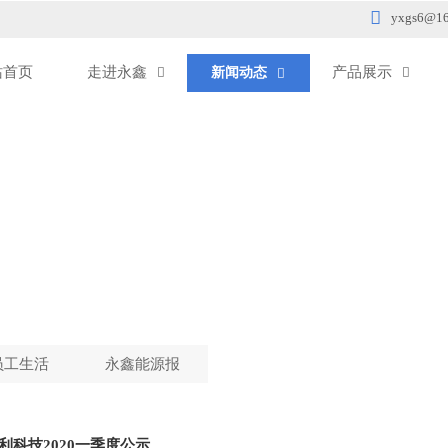

yxgs6@16
站首页
走进永鑫
产品展示
新闻动态



员工生活
永鑫能源报
利科技2020一季度公示