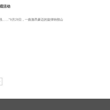
合唱活动
……”9月29日，一曲激昂豪迈的旋律响彻山
>