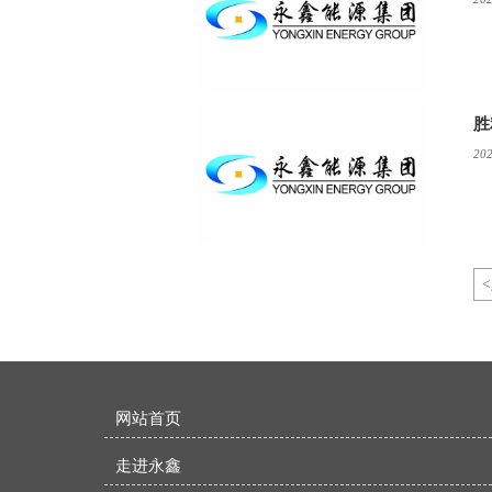
胜
202
<
网站首页
走进永鑫