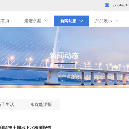

yxgs6@16
站首页
走进永鑫
产品展示
新闻动态



闻
员工生活
永鑫能源报
利科技土壤地下水检测报告