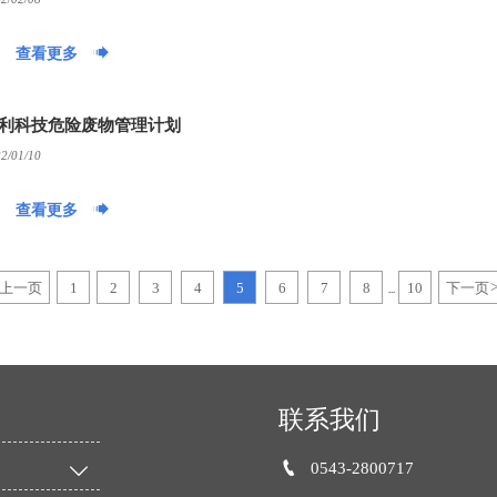

查看更多
利科技危险废物管理计划
2/01/10

查看更多
上一页
1
2
3
4
5
6
7
8
10
下一页
...
联系我们

0543-2800717
